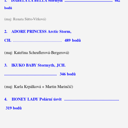
1. ISABELA LA BELLA Stormyth ........................................................ 642
bodů
(maj: Renata Sütto-Vítková)
2. ADORE PRINCESS Arctic Storm,
CH.
489
bodů
...........................................
(maj: Kateřina Scheuflerová-Bergerová)
3. IKUKO BABY Stormyth, JCH.
.............................................. 346 bodů
(maj: Karla Krpálková + Martin Marinčič)
4. HONEY LADY Polární úsvit ................................................
319 bodů