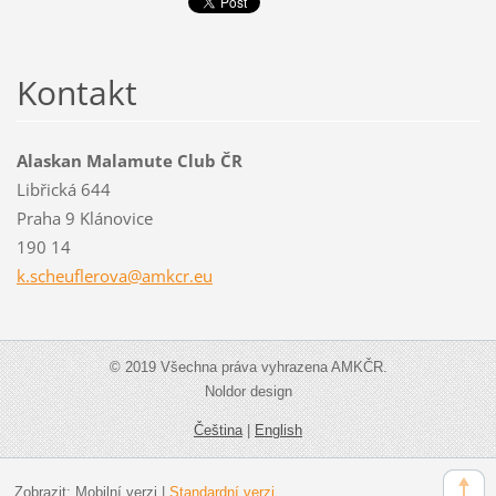
Kontakt
Alaskan Malamute Club ČR
Libřická 644
Praha 9 Klánovice
190 14
k.scheuf
lerova@a
mkcr.eu
© 2019 Všechna práva vyhrazena AMKČR.
Noldor design
Čeština
|
English
Zobrazit:
Mobilní verzi
|
Standardní verzi