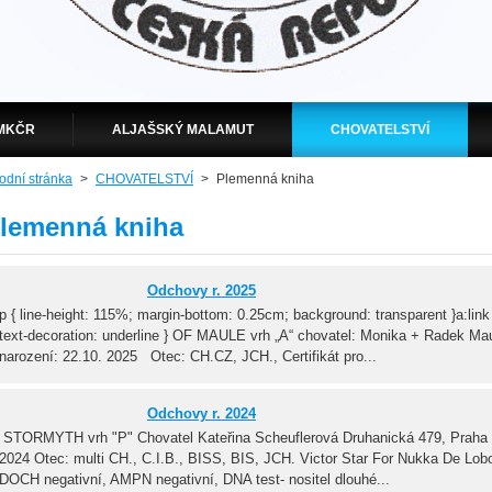
MKČR
ALJAŠSKÝ MALAMUT
CHOVATELSTVÍ
odní stránka
>
CHOVATELSTVÍ
>
Plemenná kniha
lemenná kniha
Odchovy r. 2025
p { line-height: 115%; margin-bottom: 0.25cm; background: transparent }a:link
text-decoration: underline } OF MAULE vrh „A“ chovatel: Monika + Radek Ma
narození: 22.10. 2025 Otec: CH.CZ, JCH., Certifikát pro...
Odchovy r. 2024
STORMYTH vrh "P" Chovatel Kateřina Scheuflerová Druhanická 479, Praha 
2024 Otec: multi CH., C.I.B., BISS, BIS, JCH. Victor Star For Nukka De L
DOCH negativní, AMPN negativní, DNA test- nositel dlouhé...