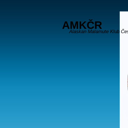
AMKČR
Alaskan Malamute Klub Če