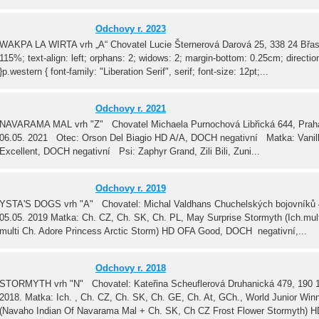
Odchovy r. 2023
WAKPA LA WIRTA vrh „A“ Chovatel Lucie Šternerová Darová 25, 338 24 Břasy 
115%; text-align: left; orphans: 2; widows: 2; margin-bottom: 0.25cm; direction
}p.western { font-family: "Liberation Serif", serif; font-size: 12pt;...
Odchovy r. 2021
NAVARAMA MAL vrh "Z" Chovatel Michaela Purnochová Libřická 644, Praha 
06.05. 2021 Otec: Orson Del Biagio HD A/A, DOCH negativní Matka: Vani
Excellent, DOCH negativní Psi: Zaphyr Grand, Zili Bili, Zuni...
Odchovy r. 2019
YSTA'S DOGS vrh "A" Chovatel: Michal Valdhans Chuchelských bojovníků 4
05.05. 2019 Matka: Ch. CZ, Ch. SK, Ch. PL, May Surprise Stormyth (Ich.mult
multi Ch. Adore Princess Arctic Storm) HD OFA Good, DOCH negativní,...
Odchovy r. 2018
STORMYTH vrh "N" Chovatel: Kateřina Scheuflerová Druhanická 479, 190 16
2018. Matka: Ich. , Ch. CZ, Ch. SK, Ch. GE, Ch. At, GCh., World Junior Winn
(Navaho Indian Of Navarama Mal + Ch. SK, Ch CZ Frost Flower Stormyth) H