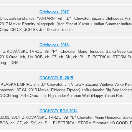
Odchovy r. 2017
Chovatelská stanice: YANTARNI vrh „B“ Chovatel: Zuzana Dluhošová Pržno
2017 Matka: Eternity Miagorpok (Adit Star of Yukon + Indian Summer Indit
Otec: CH.CZ, JCH.SK Jeff Double Trouble...
Odchovy r. 2016
Z KOVÁŇSKÉ TVRZE Vrh "F" Chovatel: Marie Hencová, Šárka Veverková
2016 Otec: Ich, 11x BOB, ch. CZ, ch. SK, ch. PL ELECTRICAL STORM 
neg. , DNA....
ODCHOVY R. 2015
ALASKA EMPIRE vrh „B“ Chovatel: Jiří Vitula + Zuzana Vitulová Velké Kem
narození: 07.04. 2015 Matka: Fibienne Třpytivý sníh (Navaho Big Boy Indita
DOCH neg. 2015 Otec: Ich. Highlander Austrian Wolf (Happy Yukon Rex...
ODCHOVY ROK 2014
02.01. 2014 Z KOVÁŇSKÉ TVRZE Vrh "E" Chovatel: Marie Hencová, Šárka 
BOB, ch. CZ, ch. SK, ch. PL ELECTRICAL STORM Stormyth HD GOOD, PR