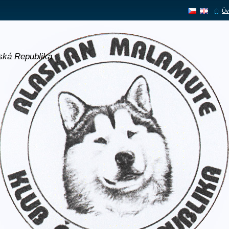
Úv
ská Republika