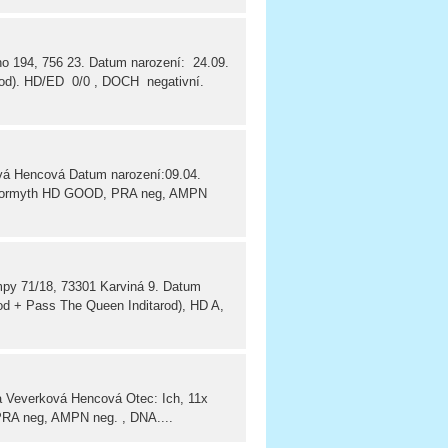
 194, 756 23. Datum narození: 24.09.
arod). HD/ED 0/0 , DOCH negativní.
 Hencová Datum narození:09.04.
Stormyth HD GOOD, PRA neg, AMPN
py 71/18, 73301 Karviná 9. Datum
rod + Pass The Queen Inditarod), HD A,
Veverková Hencová Otec: Ich, 11x
A neg, AMPN neg. , DNA....