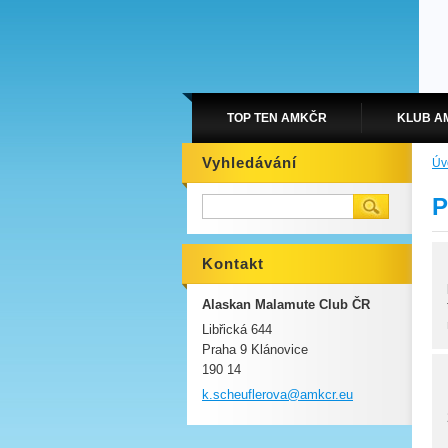
TOP TEN AMKČR
KLUB A
Vyhledávání
Úv
P
Kontakt
Alaskan Malamute Club ČR
Libřická 644
Praha 9 Klánovice
190 14
k.scheuf
lerova@a
mkcr.eu