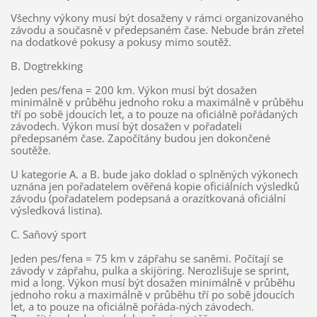
Všechny výkony musí být dosaženy v rámci organizovaného
závodu a současně v předepsaném čase. Nebude brán zřetel
na dodatkové pokusy a pokusy mimo soutěž.
B. Dogtrekking
Jeden pes/fena = 200 km. Výkon musí být dosažen
minimálně v průběhu jednoho roku a maximálně v průběhu
tří po sobě jdoucích let, a to pouze na oficiálně pořádaných
závodech. Výkon musí být dosažen v pořadateli
předepsaném čase. Započítány budou jen dokončené
soutěže.
U kategorie A. a B. bude jako doklad o splněných výkonech
uznána jen pořadatelem ověřená kopie oficiálních výsledků
závodu (pořadatelem podepsaná a orazítkovaná oficiální
výsledková listina).
C. Saňový sport
Jeden pes/fena = 75 km v zápřahu se saněmi. Počítají se
závody v zápřahu, pulka a skijöring. Nerozlišuje se sprint,
mid a long. Výkon musí být dosažen minimálně v průběhu
jednoho roku a maximálně v průběhu tří po sobě jdoucích
let, a to pouze na oficiálně pořáda-ných závodech.