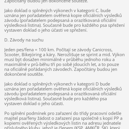
Započítány budou jen dokončené soutěže.
Jako doklad o splněných výkonech v kategorii C. bude
uznána jen pořadatelem ověřená kopie oficiálních výsledků
závodu (pořadatelem podepsaná a orazítkovaná oficiální
výsledková listina). Současně bude pro každého psa spřežení
vystaven doklad o jeho účasti ve spřežení.
D. Závody na suchu
Jeden pes/fena = 100 km. Počítají se závody Canicross,
Scooter, Bikejöring a káry. Nerozlišuje se sprint a mid. Výkon
musí být dosažen minimálně v průběhu jednoho roku a
maximálně v prů-běhu tří po sobě jdoucích let, a to pouze
na oficiálně pořádaných závodech. Započítány budou jen
dokončené soutěže.
Jako doklad o splněných výkonech v kategorii D bude
uznána jen pořadatelem ověřená kopie oficiálních výsledků
závodu (pořadatelem podepsaná a orazítkovaná oficiální
výsledková listina). Současně bude pro každého psa
vystaven doklad o jeho účasti.
Po splnění podmínek pro zařazení do třídy pracovní odešle
majitel psa/feny žádost o zařazení psa společně s kopií PP a
kopiemi ověřených výsledkových listin na adresu jednatele
příslušného klubu, jehož je členem (KSP, AMKČR, SK), který