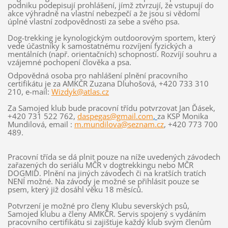
podniku podepisují prohlášení, jímž ztvrzují, že vstupují do
akce výhradně na vlastní nebezpečí a že jsou si vědomí
úplné vlastní zodpovědnosti za sebe a svého psa.
Dog-trekking je kynologickým outdoorovým sportem, který
vede účastníky k samostatnému rozvíjení fyzických a
mentálních (např. orientačních) schopností. Rozvíjí souhru a
vzájemné pochopení člověka a psa.
Odpovědná osoba pro nahlášení plnění pracovního
certifikátu je za AMKČR Zuzana Dluhošová, +420
733 310
210
, e-mail:
Wizdyk@atlas.cz
Za Samojed klub bude pracovní třídu potvrzovat Jan Ďásek,
+420 731 522 762,
daspegas@gmail.com
,
za KSP Monika
Mundilová, email :
m.mundilova@seznam.cz
, +420 773 700
489.
Pracovní třída se dá plnit pouze na níže uvedených závodech
zařazených do seriálu MČR v dogtrekkingu nebo MČR
DOGMID. Plnění na jiných závodech či na kratších tratích
NENÍ možné. Na závody je možné se přihlásit pouze se
psem, který již dosáhl věku 18 měsíců.
Potvrzení je možné pro členy Klubu severských psů,
Samojed klubu a členy AMKČR. Servis spojený s vydáním
pracovního certifikátu si zajišťuje každý klub svým členům