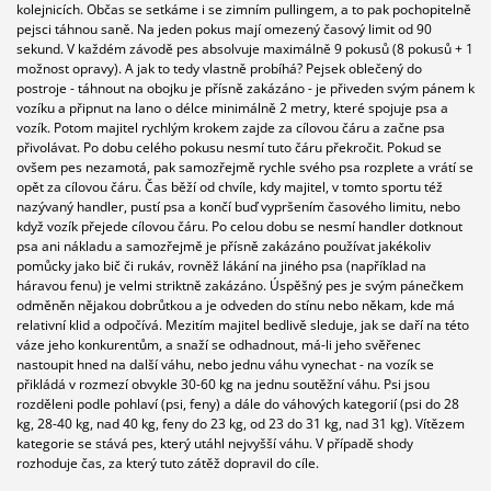
kolejnicích. Občas se setkáme i se zimním pullingem, a to pak pochopitelně
pejsci táhnou saně. Na jeden pokus mají omezený časový limit od 90
sekund. V každém závodě pes absolvuje maximálně 9 pokusů (8 pokusů + 1
možnost opravy). A jak to tedy vlastně probíhá? Pejsek oblečený do
postroje - táhnout na obojku je přísně zakázáno - je přiveden svým pánem k
vozíku a připnut na lano o délce minimálně 2 metry, které spojuje psa a
vozík. Potom majitel rychlým krokem zajde za cílovou čáru a začne psa
přivolávat. Po dobu celého pokusu nesmí tuto čáru překročit. Pokud se
ovšem pes nezamotá, pak samozřejmě rychle svého psa rozplete a vrátí se
opět za cílovou čáru. Čas běží od chvíle, kdy majitel, v tomto sportu též
nazývaný handler, pustí psa a končí buď vypršením časového limitu, nebo
když vozík přejede cílovou čáru. Po celou dobu se nesmí handler dotknout
psa ani nákladu a samozřejmě je přísně zakázáno používat jakékoliv
pomůcky jako bič či rukáv, rovněž lákání na jiného psa (například na
háravou fenu) je velmi striktně zakázáno. Úspěšný pes je svým pánečkem
odměněn nějakou dobrůtkou a je odveden do stínu nebo někam, kde má
relativní klid a odpočívá. Mezitím majitel bedlivě sleduje, jak se daří na této
váze jeho konkurentům, a snaží se odhadnout, má-li jeho svěřenec
nastoupit hned na další váhu, nebo jednu váhu vynechat - na vozík se
přikládá v rozmezí obvykle 30-60 kg na jednu soutěžní váhu. Psi jsou
rozděleni podle pohlaví (psi, feny) a dále do váhových kategorií (psi do 28
kg, 28-40 kg, nad 40 kg, feny do 23 kg, od 23 do 31 kg, nad 31 kg). Vítězem
kategorie se stává pes, který utáhl nejvyšší váhu. V případě shody
rozhoduje čas, za který tuto zátěž dopravil do cíle.