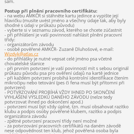
sám.
Postup při plnění pracovního certifikátu:
- na webu AMKČR si stáhněte kartu jedince a vypište její
hlavičku (musíte uvést jméno a všechny údaje tak, aby byly
shodné s údaji v průkazu původu)
- vyberte si v seznamu závod, kterého se chcete zúčastnit
- při přihlášení je vaší povinností nahlásit plnění pracovní
třídy:
- organizátorům závodu
- osobě pověřené AMKČR- Zuzaně Dluhošové, e-mail:
Wizdyk@atlas.cz
- do přihlášky je nutné vepsat celé jméno psa včetně
chovatelské stanice
- při prvním potvrzení je vaší povinností mít s sebou originál
průkazu původu psa pro ověření údajů na kartě jednice
- při každém potvrzení probíhá kontrolní identifikace čtením
mikročipu nebo tetování (pes či fena musí být přítomni při
potvrzení)
- POTVRZOVÁNÍ PROBÍHÁ VŽDY IHNED PO SKONČENÍ
VYHLÁŠENÍ VÝSLEDKŮ DANÉHO ZÁVODU (nelze tedy
potvrzovat ihned po dokončení apod.)
- potvrzení musí být vždy úplné, tzn. musí obsahovat razítko
klubu a podpis osoby pověřené klubem, razítko a podpis
organizátora závodu
- zpětné potvrzení pracovní třídy není možné
- za potvrzování pracovních certifikátů na daném závodě
nese odpovědnost ten klub, jehož pověřená osoba byla