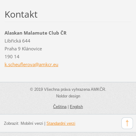
Kontakt
Alaskan Malamute Club ČR
Libřická 644
Praha 9 Klánovice
190 14
k.scheuf
lerova@a
mkcr.eu
© 2019 Všechna práva vyhrazena AMKČR.
Noldor design
Čeština
|
English
Zobrazit:
Mobilní verzi
|
Standardní verzi