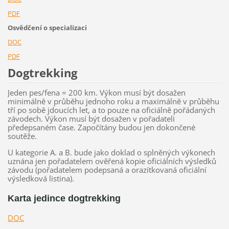
PDF
Osvědčení o specializaci
DOC
PDF
Dogtrekking
Jeden pes/fena = 200 km. Výkon musí být dosažen
minimálně v průběhu jednoho roku a maximálně v průběhu
tří po sobě jdoucích let, a to pouze na oficiálně pořádaných
závodech. Výkon musí být dosažen v pořadateli
předepsaném čase. Započítány budou jen dokončené
soutěže.
U kategorie A. a B. bude jako doklad o splněných výkonech
uznána jen pořadatelem ověřená kopie oficiálních výsledků
závodu (pořadatelem podepsaná a orazítkovaná oficiální
výsledková listina).
Karta jedince dogtrekking
DOC