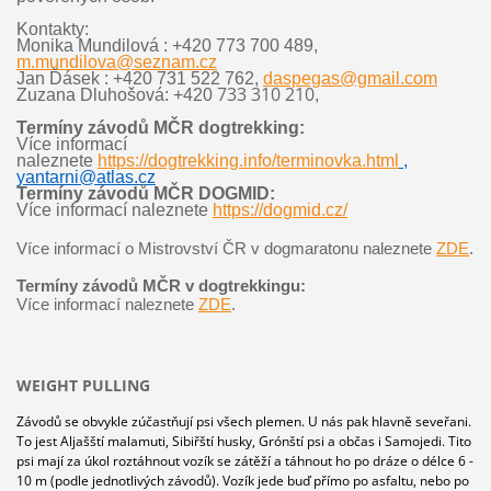
Kontakty:
Monika Mundilová : +420 773 700 489,
m.mundilova@seznam.cz
Jan Ďásek : +420 731 522 762,
daspegas@gmail.com
733 310 210
Zuzana Dluhošová: +420
,
Termíny závodů MČR dogtrekking:
Více informací
naleznete
https://dogtrekking.info/terminovka.html
,
yantarni@atlas.cz
Termíny závodů MČR DOGMID:
Více informací naleznete
https://dogmid.cz/
Více informací o Mistrovství ČR v dogmaratonu naleznete
ZDE
.
Termíny závodů MČR v dogtrekkingu:
Více informací naleznete
ZDE
.
WEIGHT PULLING
Závodů se obvykle zúčastňují psi všech plemen. U nás pak hlavně seveřani.
To jest Aljašští malamuti, Sibiřští husky, Grónští psi a občas i Samojedi. Tito
psi mají za úkol roztáhnout vozík se zátěží a táhnout ho po dráze o délce 6 -
10 m (podle jednotlivých závodů). Vozík jede buď přímo po asfaltu, nebo po