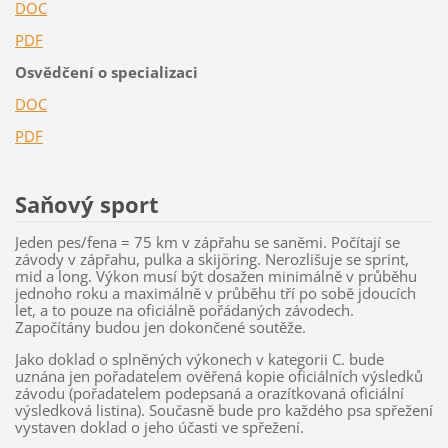
DOC
PDF
Osvědčení o specializaci
DOC
PDF
Saňový sport
Jeden pes/fena = 75 km v zápřahu se saněmi. Počítají se
závody v zápřahu, pulka a skijöring. Nerozlišuje se sprint,
mid a long. Výkon musí být dosažen minimálně v průběhu
jednoho roku a maximálně v průběhu tří po sobě jdoucích
let, a to pouze na oficiálně pořádaných závodech.
Započítány budou jen dokončené soutěže.
Jako doklad o splněných výkonech v kategorii C. bude
uznána jen pořadatelem ověřená kopie oficiálních výsledků
závodu (pořadatelem podepsaná a orazítkovaná oficiální
výsledková listina). Současně bude pro každého psa spřežení
vystaven doklad o jeho účasti ve spřežení.