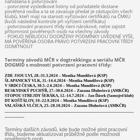
nahlášena k potvrzování
- potvrzené výsledkové listiny od pořadatele dostane
pověřená osoba a ta se zavazuje předat je zástupcům všech
klubů, kteří mají na starosti vyřizování certifikátů na ČMKU
(kvůli následné kontrole při vyřízení certifikátu)
- potvrzování pracovní třídy není nárokové, nelze zajistit
přítomnost pověřených osob na všechny závody
- POKUD NEBUDOU DODRŽENY PODMÍNKY UVEDENÉ VÝŠE,
MÁ POVĚŘENÁ OSOBA PRÁVO POTVRZENÍ PRACOVNÍ TŘÍDY
ODMÍTNOUT
Termíny závodů MČR v dogtrekkingu a seriálu MČR
DOGMID s možností potvrzení pracovní třídy:
ZDE JSOU LVI,
28.-31.3.2024 – Monika Mundilová (KSP)
ŠLAPANICKÝ VLK,
11.-14.4.2024 - Monika Mundilová (KSP)
V SRDCI ČESKA
, 30.5.-2.6.2024 – Monika Mundilová (KSP)
BESKYDSKÝ PUCHÝŘ
, 27.-30.6.2024 – Zuzana Dluhošová (AMKČR)
STOPOU STREJDY ŠERÁKA, 12.-14.7.2024 – Jan Ďásek (Samojed klub)
DT KOŠŤÁLOV,
19.-22.9.2024 – Monika Mundilová (KSP)
VALAŠSKÁ VLČICA, 25.-28.10.2024 – Zuzana Dluhošová (AMKČR)
___________________________________________________________
_________
Termíny dalších závodů, kde bude možné plnit pracovní
třídu, budeme aktualizovat průběžně podle možností
pověřených osob.