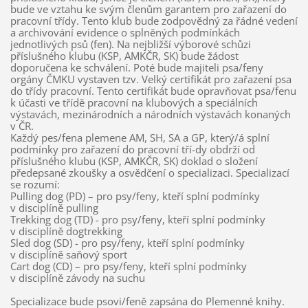
bude ve vztahu ke svým členům garantem pro zařazení do
pracovní třídy. Tento klub bude zodpovědný za řádné vedení
a archivování evidence o splněných podmínkách
jednotlivých psů (fen). Na nejbližší výborové schůzi
příslušného klubu (KSP, AMKČR, SK) bude žádost
doporučena ke schválení. Poté bude majiteli psa/feny
orgány ČMKU vystaven tzv. Velký certifikát pro zařazení psa
do třídy pracovní. Tento certifikát bude opravňovat psa/fenu
k účasti ve třídě pracovní na klubových a speciálních
výstavách, mezinárodních a národních výstavách konaných
v ČR.
Každý pes/fena plemene AM, SH, SA a GP, který/á splní
podmínky pro zařazení do pracovní tří-dy obdrží od
příslušného klubu (KSP, AMKČR, SK) doklad o složení
předepsané zkoušky a osvědčení o specializaci. Specializací
se rozumí:
Pulling dog (PD) – pro psy/feny, kteří splní podmínky
v disciplíně pulling
Trekking dog (TD) - pro psy/feny, kteří splní podmínky
v disciplíně dogtrekking
Sled dog (SD) - pro psy/feny, kteří splní podmínky
v disciplíně saňový sport
Cart dog (CD) – pro psy/feny, kteří splní podmínky
v disciplíně závody na suchu
Specializace bude psovi/feně zapsána do Plemenné knihy.