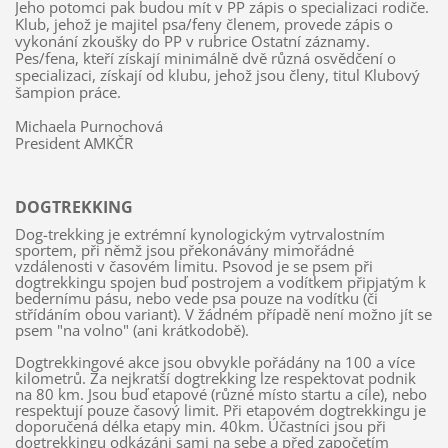
Jeho potomci pak budou mít v PP zápis o specializaci rodiče.
Klub, jehož je majitel psa/feny členem, provede zápis o
vykonání zkoušky do PP v rubrice Ostatní záznamy.
Pes/fena, kteří získají minimálně dvě různá osvědčení o
specializaci, získají od klubu, jehož jsou členy, titul Klubový
šampion práce.
Michaela Purnochová
President AMKČR
DOGTREKKING
Dog-trekking je extrémní kynologickým vytrvalostním
sportem, při němž jsou překonávány mimořádné
vzdálenosti v časovém limitu. Psovod je se psem při
dogtrekkingu spojen buď postrojem a vodítkem připjatým k
bedernímu pásu, nebo vede psa pouze na vodítku (či
střídáním obou variant). V žádném případě není možno jít se
psem "na volno" (ani krátkodobě).
Dogtrekkingové akce jsou obvykle pořádány na 100 a více
kilometrů. Za nejkratší dogtrekking lze respektovat podnik
na 80 km. Jsou buď etapové (různé místo startu a cíle), nebo
respektují pouze časový limit. Při etapovém dogtrekkingu je
doporučená délka etapy min. 40km. Účastníci jsou při
dogtrekkingu odkázáni sami na sebe a před započetím