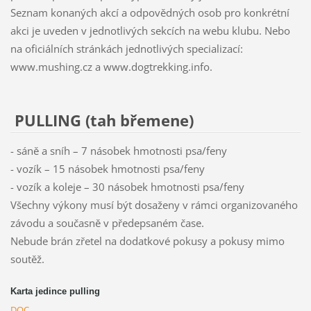
Seznam konaných akcí a odpovědných osob pro konkrétní
akci je uveden v jednotlivých sekcích na webu klubu. Nebo
na oficiálních stránkách jednotlivých specializací:
www.mushing.cz a www.dogtrekking.info.
PULLING (tah břemene)
- sáně a sníh – 7 násobek hmotnosti psa/feny
- vozík – 15 násobek hmotnosti psa/feny
- vozík a koleje – 30 násobek hmotnosti psa/feny
Všechny výkony musí být dosaženy v rámci organizovaného
závodu a současně v předepsaném čase.
Nebude brán zřetel na dodatkové pokusy a pokusy mimo
soutěž.
Karta jedince pulling
DOC