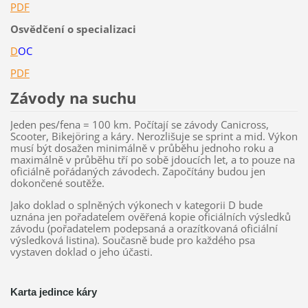
PDF
Osvědčení o specializaci
D
OC
PDF
Závody na suchu
Jeden pes/fena = 100 km. Počítají se závody Canicross,
Scooter, Bikejöring a káry. Nerozlišuje se sprint a mid. Výkon
musí být dosažen minimálně v průběhu jednoho roku a
maximálně v průběhu tří po sobě jdoucích let, a to pouze na
oficiálně pořádaných závodech. Započítány budou jen
dokončené soutěže.
Jako doklad o splněných výkonech v kategorii D bude
uznána jen pořadatelem ověřená kopie oficiálních výsledků
závodu (pořadatelem podepsaná a orazítkovaná oficiální
výsledková listina). Současně bude pro každého psa
vystaven doklad o jeho účasti.
Karta jedince káry