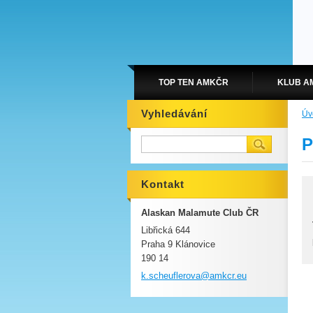
TOP TEN AMKČR
KLUB A
Vyhledávání
Úv
P
Kontakt
Alaskan Malamute Club ČR
Libřická 644
Praha 9 Klánovice
190 14
k.scheuf
lerova@a
mkcr.eu