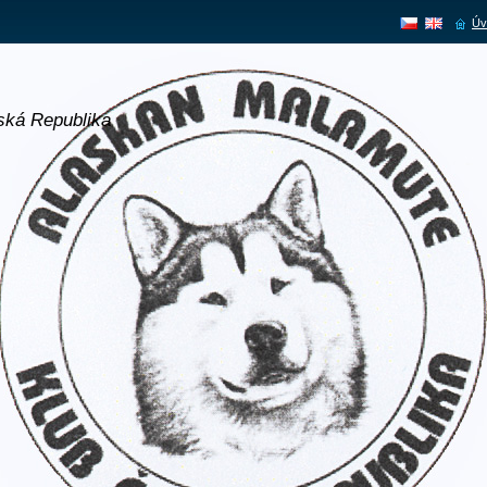
Úv
ská Republika