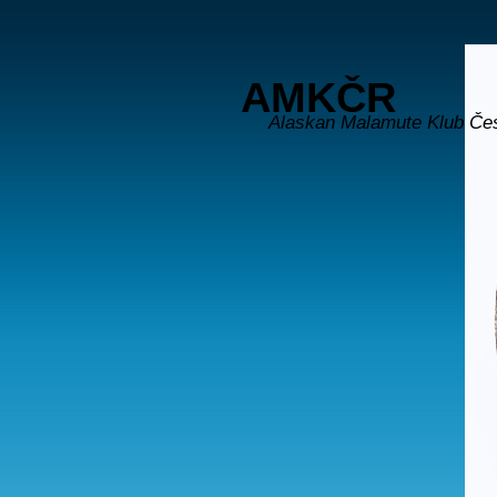
AMKČR
Alaskan Malamute Klub Če