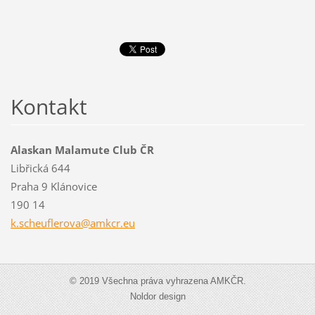
Kontakt
Alaskan Malamute Club ČR
Libřická 644
Praha 9 Klánovice
190 14
k.scheuf
lerova@a
mkcr.eu
© 2019 Všechna práva vyhrazena AMKČR.
Noldor design