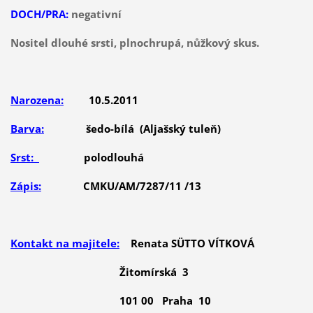
DOCH/PRA:
negativní
Nositel dlouhé srsti, plnochrupá, nůžkový skus.
Narozena:
10.5.2011
Barva:
šedo-bílá (Aljašský tuleň)
Srst:
polodlouhá
Zápis:
CMKU/AM/7287/11 /13
Kontakt na majitele:
Renata SÜTTO VÍTKOVÁ
Žitomírská 3
101 00 Praha 10