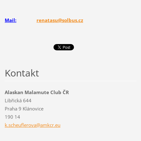
Mail:
renatasu@solbus.cz
Kontakt
Alaskan Malamute Club ČR
Libřická 644
Praha 9 Klánovice
190 14
k.scheuf
lerova@a
mkcr.eu