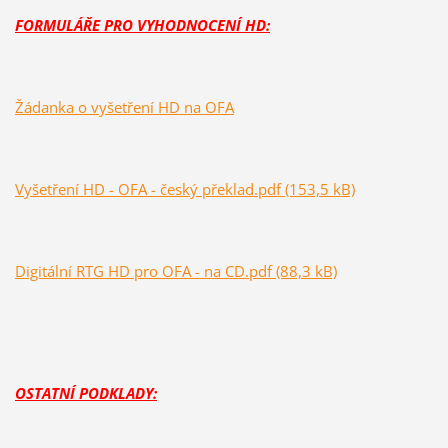
FORMULÁŘE PRO VYHODNOCENÍ HD:
Žádanka o vyšetření HD na OFA
Vyšetření HD - OFA - český překlad.pdf (153,5 kB)
Digitální RTG HD pro OFA - na CD.pdf (88,3 kB)
OSTATNÍ PODKLADY: