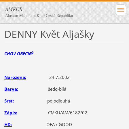
AMKČR
Alaskan Malamute Klub Česká Republika
DENNY Květ Aljašky
CHOV OBECNÝ
Narozena:
24.7.2002
Barva:
šedo-bílá
Srst:
polodlouhá
Zápis:
CMKU/AM/6182/02
HD:
OFA / GOOD