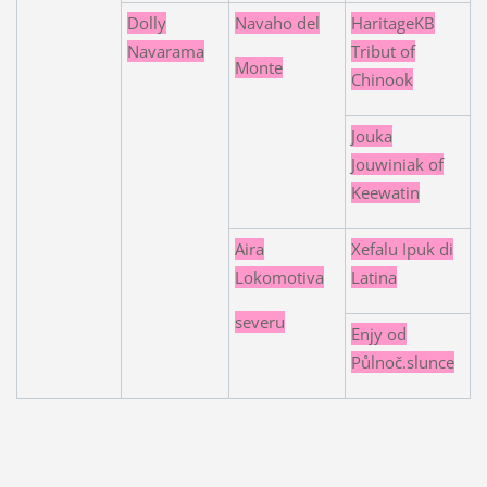
Dolly
Navaho del
HaritageKB
Navarama
Tribut of
Monte
Chinook
Jouka
Jouwiniak of
Keewatin
Aira
Xefalu Ipuk di
Lokomotiva
Latina
severu
Enjy od
Půlnoč.slunce