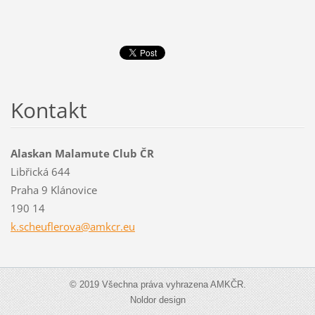
Kontakt
Alaskan Malamute Club ČR
Libřická 644
Praha 9 Klánovice
190 14
k.scheuf
lerova@a
mkcr.eu
© 2019 Všechna práva vyhrazena AMKČR.
Noldor design