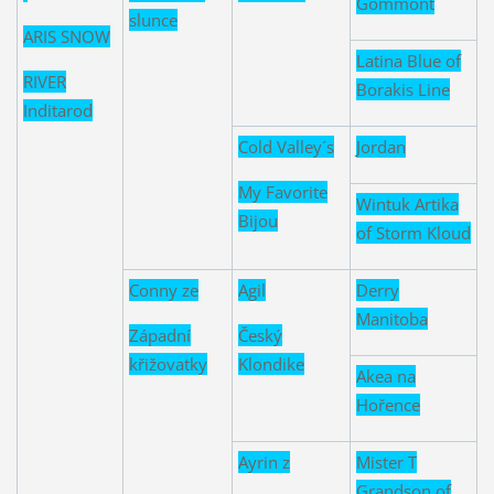
Gommont
slunce
ARIS SNOW
Latina Blue of
RIVER
Borakis Line
Inditarod
Cold Valley´s
Jordan
My Favorite
Wintuk Artika
Bijou
of Storm Kloud
Conny ze
Agil
Derry
Manitoba
Západní
Český
křižovatky
Klondike
Akea na
Hořence
Ayrin z
Mister T
Grandson of