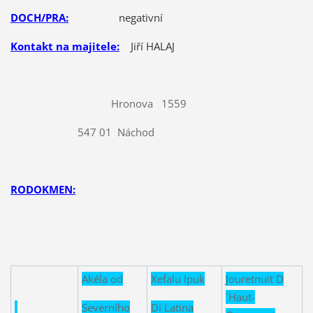
DOCH/PRA:
negativní
Kontakt na majitele:
Jiří HALAJ
Hronova 1559
547 01 Náchod
RODOKMEN:
Akéla od
Xefalu Ipuk
Jouretnuit D
´Haut-
Severního
Di Latina