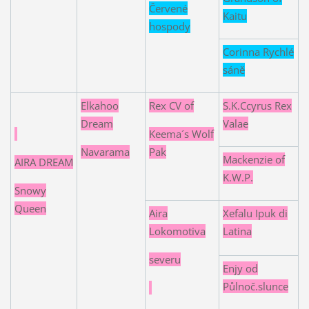
Červené
Kaitu
hospody
Corinna Rychlé
sáně
Elkahoo
Rex CV of
S.K.Ccyrus Rex
Dream
Valae
Keema´s Wolf
Navarama
Pak
Mackenzie of
AIRA DREAM
K.W.P.
Snowy
Queen
Aira
Xefalu Ipuk di
Lokomotiva
Latina
severu
Enjy od
Půlnoč.slunce