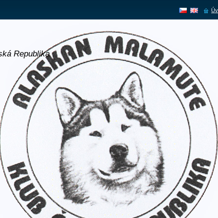
Úv
ská Republika