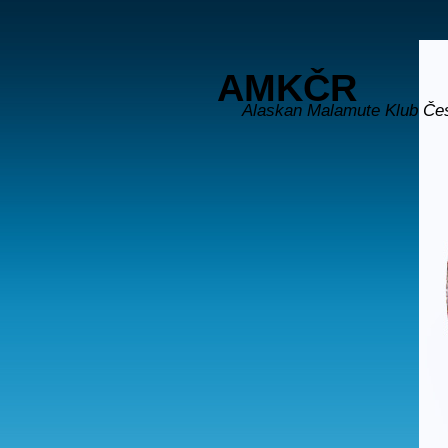
AMKČR
Alaskan Malamute Klub Če