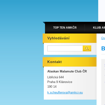
TOP TEN AMKČR
KLUB A
Vyhledávání
Úv
B
Kontakt
Alaskan Malamute Club ČR
Libřická 644
Praha 9 Klánovice
190 14
k.scheuf
lerova@a
mkcr.eu