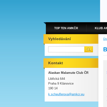
TOP TEN AMKČR
KLUB A
Vyhledávání
Úv
B
Kontakt
Alaskan Malamute Club ČR
Libřická 644
Praha 9 Klánovice
190 14
k.scheuf
lerova@a
mkcr.eu