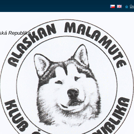
Úv
ská Republika