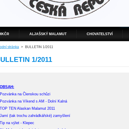
MKČR
ALJAŠSKÝ MALAMUT
CHOVATELSTVÍ
odní stránka
>
BULLETIN 1/2011
ULLETIN 1/2011
OBSAH:
Pozvánka na Členskou schůzi
Pozvánka na Víkend s AM - Dolní Kalná
TOP TEN Alaskan Malamut 2011
Jarní (tak trochu zahrádkářské) zamyšlení
Tip na výlet - Klepec