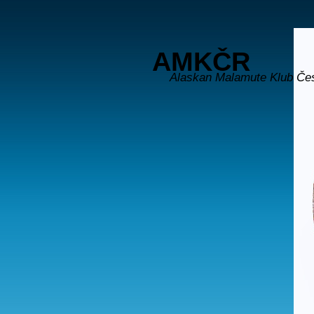
AMKČR
Alaskan Malamute Klub Če