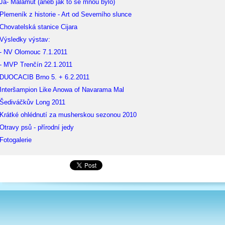
Já- Malamut (aneb jak to se mnou bylo)
Plemeník z historie - Art od Severního slunce
Chovatelská stanice Cijara
Výsledky výstav:
- NV Olomouc 7.1.2011
- MVP Trenčín 22.1.2011
DUOCACIB Brno 5. + 6.2.2011
Interšampion Like Anowa of Navarama Mal
Šediváčkův Long 2011
Krátké ohlédnutí za musherskou sezonou 2010
Otravy psů - přírodní jedy
Fotogalerie