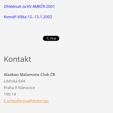
Ohlédnutí za KV AMKČR 2001
Komáří Vížka 12.-13.1.2002
Kontakt
Alaskan Malamute Club ČR
Libřická 644
Praha 9 Klánovice
190 14
k.scheuf
lerova@a
mkcr.eu