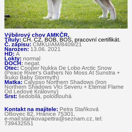
Výběrový chov AMKČR,
Tituly:
CH. CZ, BOB,
BOS, pracovní certifikát.
Č. zápisu:
CMKU/AM/8409/21
Narozen:
13.06. 2021
HD:
A
Lokty:
normal
DOCH
:
negat.
Otec:
Cooper Nukka De Lobo Arctic Snow
(Peace River's Gathers No Moss At Sunstra +
Ikuko Baby Stormyth)
Matka:
Calypso Northern Shadows (Iron
Northern Shadows Vlci Severu + Eternal Flame
Od Ledové Královny)
Srst:
šedobílá, polodlouhá
Kontakt na majitele:
Petra Staňková
Olšovec 82, Hranice 75301,
e-mail:stankovapettra@seznam.cz, tel:
739432551