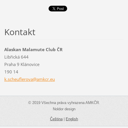
Kontakt
Alaskan Malamute Club ČR
Libřická 644
Praha 9 Klánovice
190 14
k.scheuf
lerova@a
mkcr.eu
© 2019 Všechna práva vyhrazena AMKČR.
Noldor design
Čeština
|
English