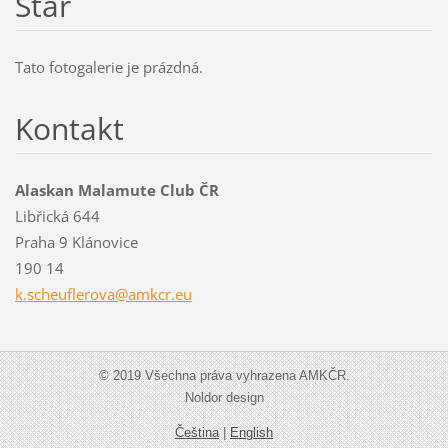
Star
Tato fotogalerie je prázdná.
Kontakt
Alaskan Malamute Club ČR
Libřická 644
Praha 9 Klánovice
190 14
k.scheuf
lerova@a
mkcr.eu
© 2019 Všechna práva vyhrazena AMKČR.
Noldor design
Čeština
|
English