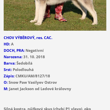
CHOV VÝBĚROVÝ, res. CAC.
HD:
A
DOCH, PRA:
Negativní
Narozena:
31. 10. 2018
Barva:
Šedobílá
Srst:
Polodlouhá
Zápis:
CMKU/AM/8127/18
O:
Snow Paw Vasilyev Ostrov
M:
Janet Jackson od Ledové královny
Silná kostra, nůžkový skus (chybí P1 vlevo), oko