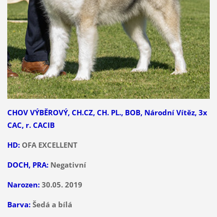
CHOV VÝBĚROVÝ, CH.CZ, CH. PL., BOB, Národní Vítěz, 3x
CAC, r. CACIB
HD:
OFA EXCELLENT
DOCH, PRA:
Negativní
Narozen:
30.05. 2019
Barva:
Šedá a bílá