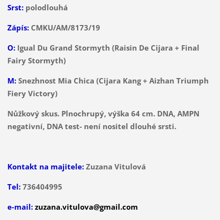
Srst:
polodlouhá
Zápís:
CMKU/AM/8173/19
O:
Igual Du Grand Stormyth (Raisin De Cijara + Final
Fairy Stormyth)
M:
Snezhnost Mia Chica (Cijara Kang +
Aizhan Triumph
Fiery Victory)
Nůžkový skus. Plnochrupý, výška 64 cm. DNA, AMPN
negativní, DNA test- není nositel dlouhé srsti.
Kontakt na majitele:
Zuzana Vitulová
Tel:
736404995
e-mail:
zuzana.vitulova@gmail.com