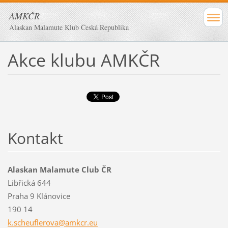
AMKČR
Alaskan Malamute Klub Česká Republika
Akce klubu AMKČR
Kontakt
Alaskan Malamute Club ČR
Libřická 644
Praha 9 Klánovice
190 14
k.scheuf
lerova@a
mkcr.eu