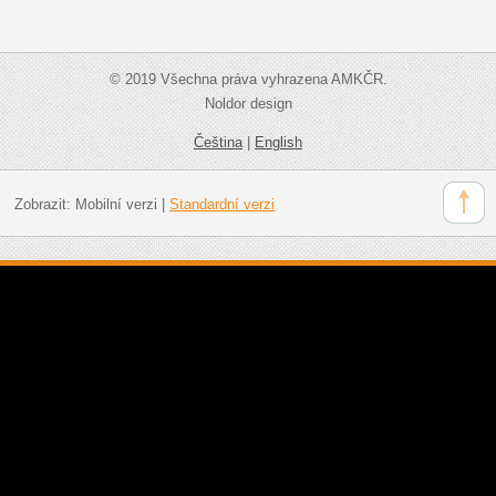
© 2019 Všechna práva vyhrazena AMKČR.
Noldor design
Čeština
|
English
Zobrazit:
Mobilní verzi
|
Standardní verzi