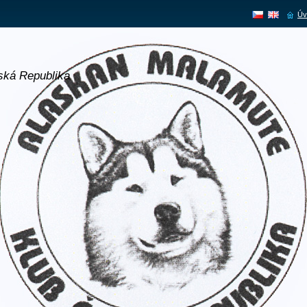
Úv
ská Republika