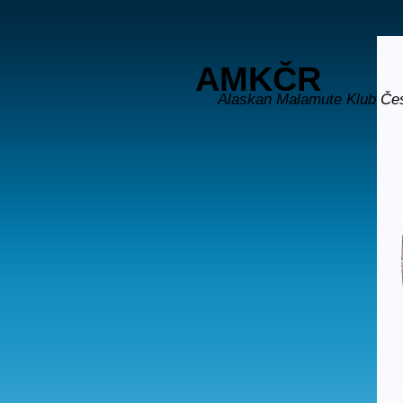
AMKČR
Alaskan Malamute Klub Če