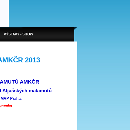
VÝSTAVY - SHOW
ů AMKČR 2013
LAMUTŮ AMKČR
Aljašských malamutů
i MVP Praha.
ěmecka