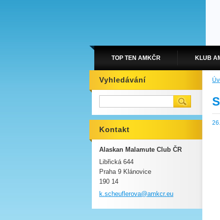
TOP TEN AMKČR
KLUB A
Vyhledávání
Úv
S
26
Kontakt
Alaskan Malamute Club ČR
Libřická 644
Praha 9 Klánovice
190 14
k.scheuf
lerova@a
mkcr.eu