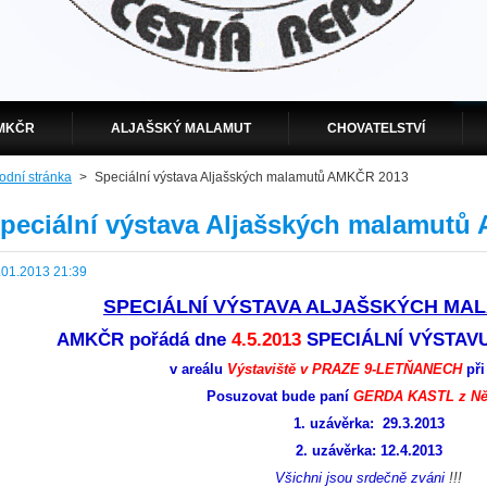
MKČR
ALJAŠSKÝ MALAMUT
CHOVATELSTVÍ
odní stránka
>
Speciální výstava Aljašských malamutů AMKČR 2013
peciální výstava Aljašských malamut
.01.2013 21:39
SPECIÁLNÍ VÝSTAVA ALJAŠSKÝCH MA
AMKČR pořádá dne
4.5.2013
SPECIÁLNÍ VÝSTAVU 
v areálu
Výstaviště v PRAZE 9-LETŇANECH
př
Posuzovat bude paní
GERDA KASTL z N
1. uzávěrka: 29.3.2013
2. uzávěrka: 12.4.2013
Všichni jsou srdečně zváni
!!!