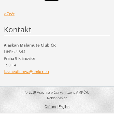
« Zpět
Kontakt
Alaskan Malamute Club ČR
Libřická 644
Praha 9 Klánovice
190 14
k.scheuf
lerova@a
mkcr.eu
© 2019 Všechna práva vyhrazena AMKČR.
Noldor design
Čeština
|
English