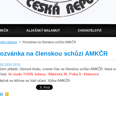
MKČR
ALJAŠSKÝ MALAMUT
CHOVATELSTVÍ
odní stránka
>
Pozvánka na členskou schůzi AMKČR
ozvánka na členskou schůzi AMKČR
.02.2015 23:51
žení přátelé, členové klubu, zveme Vás na členskou schůzi AMKČR, která se
 hod.
Ve studiu YOON. Adresa : Bělečská 36, Praha 9 - Klánovice
.
dečně se těšíme na Vaši účast. Výbor AMKČR.
ět