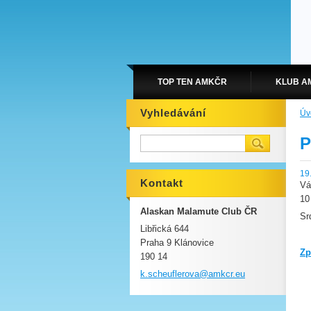
TOP TEN AMKČR
KLUB A
Vyhledávání
Úv
P
19
Kontakt
Vá
10
Alaskan Malamute Club ČR
Sr
Libřická 644
Praha 9 Klánovice
Zp
190 14
k.scheuf
lerova@a
mkcr.eu