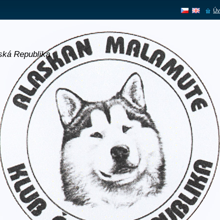
Úv
ská Republika