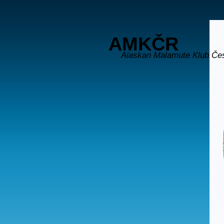
AMKČR
Alaskan Malamute Klub Če