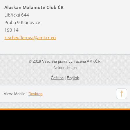
Alaskan Malamute Club ČR
Libřická 644
Praha 9 Klánovice
190 14
k.scheuf
lerova@a
mkcr.eu
© 2019 Všechna práva vyhrazena AMKČR.
Noldor design
Čeština
|
English
View:
Mobile
|
Desktop