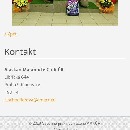
« Zpět
Kontakt
Alaskan Malamute Club ČR
Libřická 644
Praha 9 Klánovice
190 14
k.scheuf
lerova@a
mkcr.eu
© 2019 Všechna práva vyhrazena AMKČR.
Noldor design